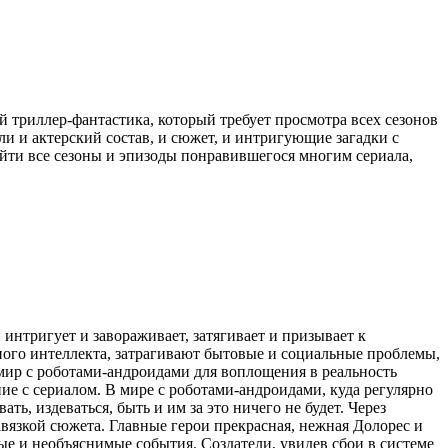
триллер-фантастика, который требует просмотра всех сезонов
и и актерский состав, и сюжет, и интригующие загадки с
йти все сезоны и эпизоды понравившегося многим сериала,
интригует и завораживает, затягивает и призывает к
ого интеллекта, затрагивают бытовые и социальные проблемы,
мир с роботами-андроидами для воплощения в реальность
е с сериалом. В мире с роботами-андроидами, куда регулярно
ь, издеваться, быть и им за это ничего не будет. Через
завязкой сюжета. Главные герои прекрасная, нежная Долорес и
е и необъяснимые события. Создатели, увидев сбои в системе