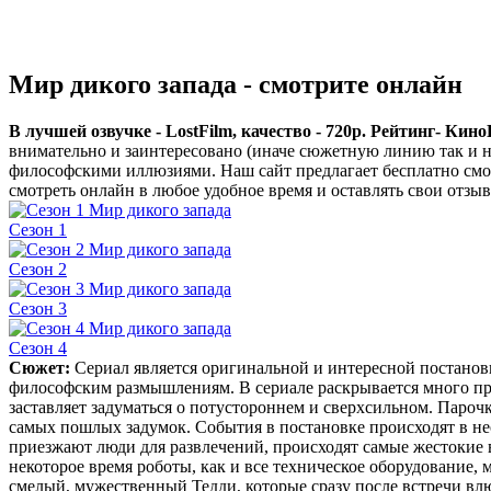
Мир дикого запада - смотрите онлайн
В лучшей озвучке - LostFilm, качество - 720p. Рейтинг- КиноП
внимательно и заинтересовано (иначе сюжетную линию так и н
философскими иллюзиями. Наш сайт предлагает бесплатно смот
смотреть онлайн в любое удобное время и оставлять свои отзы
Сезон 1
Сезон 2
Сезон 3
Сезон 4
Cюжет:
Сериал является оригинальной и интересной постановко
философским размышлениям. В сериале раскрывается много пр
заставляет задуматься о потустороннем и сверхсильном. Паро
самых пошлых задумок. События в постановке происходят в не
приезжают люди для развлечений, происходят самые жестокие вещ
некоторое время роботы, как и все техническое оборудование, 
смелый, мужественный Тедди, которые сразу после встречи вл