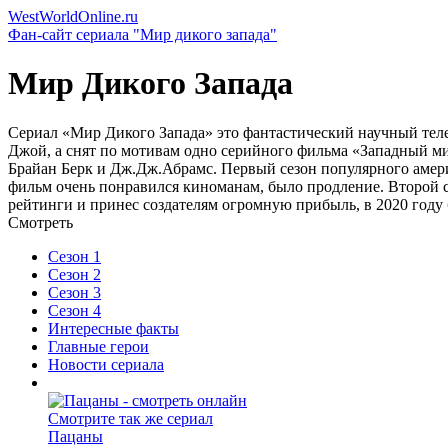
WestWorld
Online
.ru
Фан-сайт сериала "Мир дикого запада"
Мир Дикого Запада
Сериал «Мир Дикого Запада» это фантастический научный теле
Джой, а снят по мотивам одно серийного фильма «Западный м
Брайан Берк и Дж.Дж.Абрамс. Первый сезон популярного америк
фильм очень понравился киноманам, было продление. Второй се
рейтинги и принес создателям огромную прибыль, в 2020 году 
Смотреть
Сезон 1
Сезон 2
Сезон 3
Сезон 4
Интересные факты
Главные герои
Новости сериала
Смотрите так же сериал
Пацаны