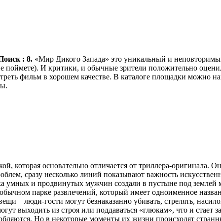
оиск : 8.
«Мир Дикого Запада» это уникальный и неповторимый 
е поймете). И критики, и обычные зрители положительно оценил
реть фильм в хорошем качестве. В каталоге площадки можно на
вы.
й, которая основательно отличается от триллера-оригинала. Он 
облем, сразу несколько линий показывают важность искусственн
чка умных и продвинутых мужчин создали в пустыне под землей 
обычном парке развлечений, который имеет одноименное названи
и – люди-гости могут безнаказанно убивать, стрелять, насиловат
могут выходить из строя или поддаваться «глюкам», что и стает 
юбляются. Но в некоторые моменты их жизни происходят странны