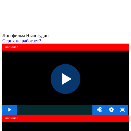
Лостфильм
Ньюстудио
Серия не работает?
not found
not found